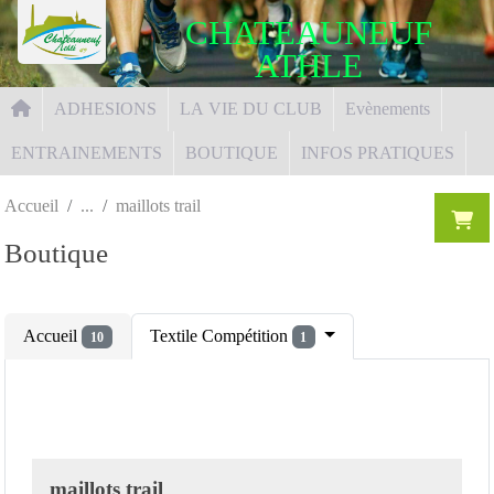
Panneau de gestion des cookies
CHATEAUNEUF
ATHLE
ADHESIONS
LA VIE DU CLUB
Evènements
ENTRAINEMENTS
BOUTIQUE
INFOS PRATIQUES
Accueil
maillots trail
Boutique
Accueil
Textile Compétition
10
1
maillots trail