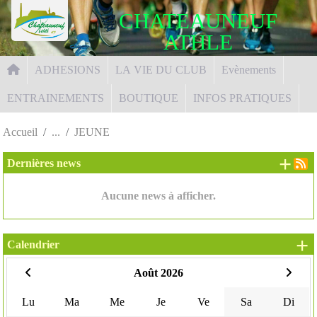
Panneau de gestion des cookies
CHATEAUNEUF
ATHLE
ADHESIONS
LA VIE DU CLUB
Evènements
ENTRAINEMENTS
BOUTIQUE
INFOS PRATIQUES
Accueil
JEUNE
+ d
Dernières news
Aucune news à afficher.
+
Calendrier
Août 2026
Lu
Ma
Me
Je
Ve
Sa
Di