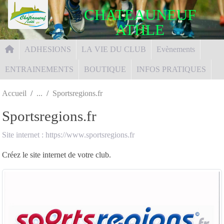
Panneau de gestion des cookies
CHATEAUNEUF
ATHLE
ADHESIONS
LA VIE DU CLUB
Evènements
ENTRAINEMENTS
BOUTIQUE
INFOS PRATIQUES
Accueil
Sportsregions.fr
Sportsregions.fr
Site internet : https://www.sportsregions.fr
Créez le site internet de votre club.