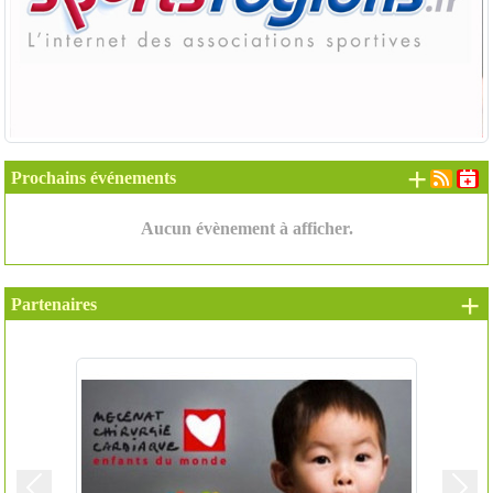
+ d'é
Prochains événements
Aucun évènement à afficher.
+ 
Partenaires