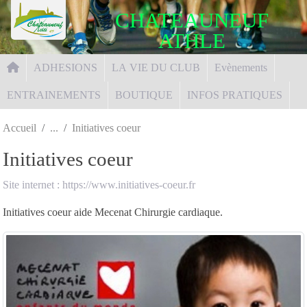
Panneau de gestion des cookies
CHATEAUNEUF
ATHLE
ADHESIONS
LA VIE DU CLUB
Evènements
ENTRAINEMENTS
BOUTIQUE
INFOS PRATIQUES
Accueil
Initiatives coeur
Initiatives coeur
Site internet : https://www.initiatives-coeur.fr
Initiatives coeur aide Mecenat Chirurgie cardiaque.