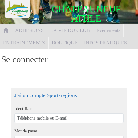
Panneau de gestion des cookies
CHATEAUNEUF
ATHLE
ADHESIONS
LA VIE DU CLUB
Evènements
ENTRAINEMENTS
BOUTIQUE
INFOS PRATIQUES
Se connecter
J'ai un compte Sportsregions
Identifiant
Mot de passe