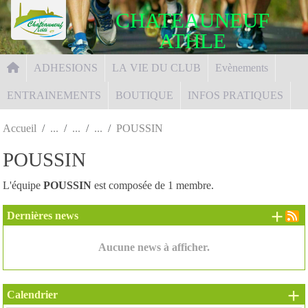
Panneau de gestion des cookies
CHATEAUNEUF
ATHLE
ADHESIONS
LA VIE DU CLUB
Evènements
ENTRAINEMENTS
BOUTIQUE
INFOS PRATIQUES
Accueil
POUSSIN
POUSSIN
L'équipe
POUSSIN
est composée de 1 membre.
+ d
Dernières news
Aucune news à afficher.
+
Calendrier