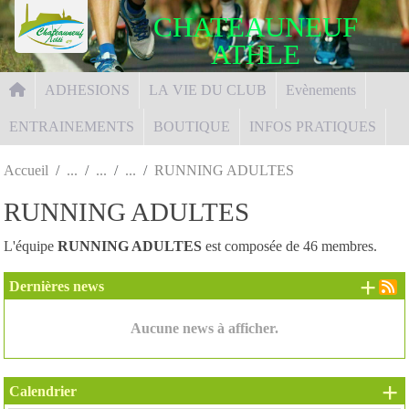
Panneau de gestion des cookies
CHATEAUNEUF
ATHLE
ADHESIONS
LA VIE DU CLUB
Evènements
ENTRAINEMENTS
BOUTIQUE
INFOS PRATIQUES
Accueil
RUNNING ADULTES
RUNNING ADULTES
L'équipe
RUNNING ADULTES
est composée de 46 membres.
+ d
Dernières news
Aucune news à afficher.
+
Calendrier