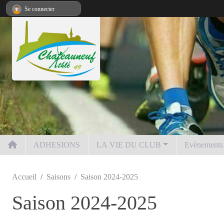
Panneau de gestion des cookies
Se connecter
ADHESIONS
LA VIE DU CLUB
Evènements
Accueil
Saisons
Saison 2024-2025
Saison 2024-2025