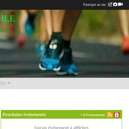
Participer au site :
HLE
UES
Prochains événements
+ d'évènements
Aucun évènement à afficher.