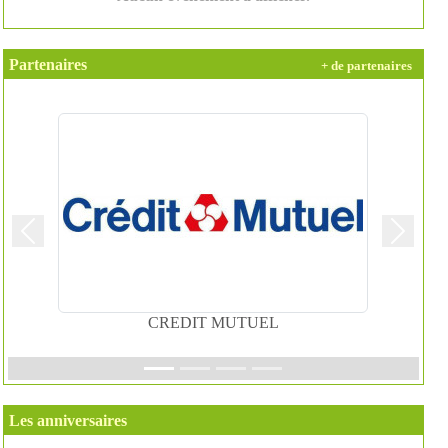
Partenaires
+ de partenaires
Précedent
Suivant
CREDIT MUTUEL
Les anniversaires