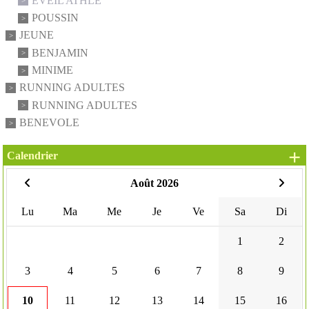
EVEIL ATHLE
POUSSIN
JEUNE
BENJAMIN
MINIME
RUNNING ADULTES
RUNNING ADULTES
BENEVOLE
+
Calendrier
Août 2026
Lu
Ma
Me
Je
Ve
Sa
Di
1
2
3
4
5
6
7
8
9
10
11
12
13
14
15
16