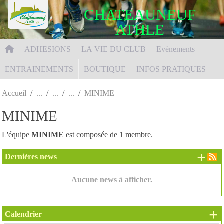
Panneau de gestion des cookies
CHATEAUNEUF
ATHLE
ADHESIONS
LA VIE DU CLUB
Evènements
ENTRAINEMENTS
BOUTIQUE
INFOS PRATIQUES
Accueil
MINIME
MINIME
L'équipe
MINIME
est composée de 1 membre.
+ d
Dernières news
Aucune news à afficher.
+
Calendrier