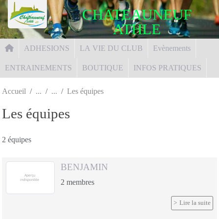
Panneau de gestion des cookies
CHATEAUNEUF
ATHLE
ADHESIONS
LA VIE DU CLUB
Evènements
ENTRAINEMENTS
BOUTIQUE
INFOS PRATIQUES
Accueil
Les équipes
Les équipes
2 équipes
BENJAMIN
2
membres
Lire la suite